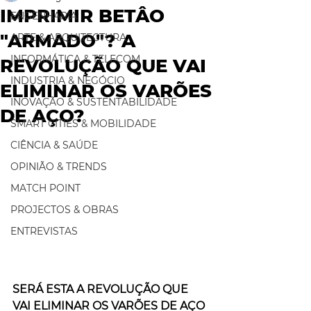
IMPRIMIR BETÂO
ENGENHARIA
"ARMADO"? A
ARTE & ARQUITECTURA
INFORMÁTICA & TELECOM
REVOLUÇÃO QUE VAI
INDUSTRIA & NEGÓCIO
ELIMINAR OS VARÕES
INOVAÇÃO & SUSTENTABILIDADE
DE AÇO?
SMART CITIES & MOBILIDADE
CIÊNCIA & SAÚDE
OPINIÃO & TRENDS
MATCH POINT
PROJECTOS & OBRAS
ENTREVISTAS
SERÁ ESTA A REVOLUÇÃO QUE 
VAI ELIMINAR OS VARÕES DE AÇO 