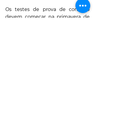
Os testes de prova de conceito 
devem começar na primavera de 
2022.
Joaquim Nogueira de Almeida
Joaquim.N.Almeida@gmail.com
Mais sobre o Autor ( Linkedin )
ARTIGOS DO MESMO AUTOR:
PERI ENTRA NA IMPRESSÃO 3D, É 
DESTA QUE ISTO É LEVADO A 
SÉRIO?
CARBONO ZERO DA TEORIA À 
PRÁTICA NA ICC EM PORTUGAL
PORTUGAL NÃO SABE INVESTIR 
NA EFICIÊNCIA TÉRMICA
TODA A VERDADE DOS SALÁRIOS 