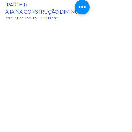
(PARTE 1)
A IA NA CONSTRUÇÃO DIMINUI 
OS RISCOS DE ERROS
A OET ABRE O DIÁLOGO PARA 
UMA FUTURA FUSÃO COM A OE
OS ENGENHEIROS E AS SUAS 
DUAS ORDENS
UMA PISCINA PERTO DO CÉU
CASTELBEL, A ENGENHARIA DOS 
AROMAS
A ENGENHARIA POR TRÁS DA 
MAIOR PONTE PEDONAL DO 
MUNDO
CIDADE MAIS "SMART" COM 
CIDADÃOS MAIS FELIZES - 
SMARTCITY
CIDADE MAIS “SMART” NOS 
TRANSPORTES - SMARTCITY