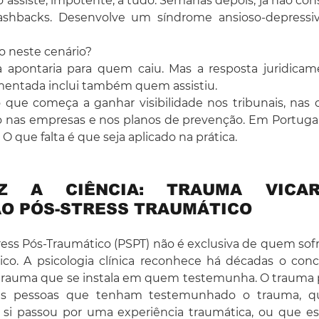
o assiste, impotente, a tudo. Semanas depois, já não cons
shbacks. Desenvolve um síndrome ansioso-depressiv
 neste cenário? 
va apontaria para quem caiu. Mas a resposta juridicame
entada inclui também quem assistiu. 
que começa a ganhar visibilidade nos tribunais, nas o
 nas empresas e nos planos de prevenção. Em Portugal, 
. O que falta é que seja aplicado na prática.
 A CIÊNCIA: TRAUMA VICARI
O PÓS-STRESS TRAUMÁTICO
ress Pós-Traumático (PSPT) não é exclusiva de quem sof
o. A psicologia clínica reconhece há décadas o conc
o trauma que se instala em quem testemunha. O trauma 
 nas pessoas que tenham testemunhado o trauma, q
si passou por uma experiência traumática, ou que es