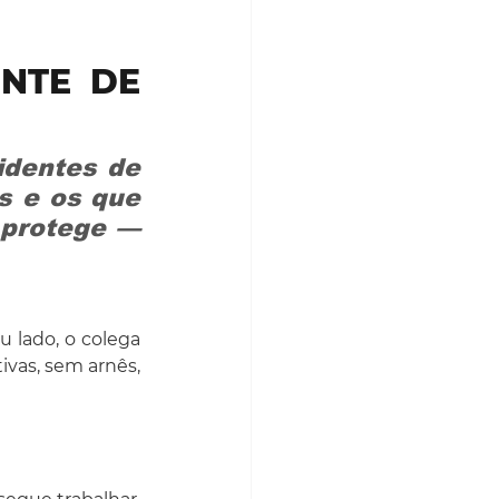
NTE DE 
dentes de 
 e os que 
 protege — 
lado, o colega  
vas, sem arnês, 