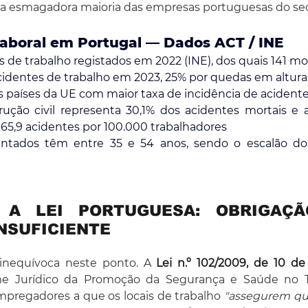
a esmagadora maioria das empresas portuguesas do sec
 Laboral em Portugal — Dados ACT / INE
s de trabalho registados em 2022 (INE), dos quais 141 mo
cidentes de trabalho em 2023, 25% por quedas em altura
s países da UE com maior taxa de incidência de acident
rução civil representa 30,1% dos acidentes mortais e a
.365,9 acidentes por 100.000 trabalhadores
entados têm entre 35 e 54 anos, sendo o escalão do
A LEI PORTUGUESA: OBRIGAÇÃO
NSUFICIENTE
 inequívoca neste ponto. A 
Lei n.º 102/2009, de 10 d
e Jurídico da Promoção da Segurança e Saúde no Tra
mpregadores a que os locais de trabalho 
"assegurem que