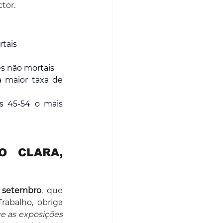
tor.
rtais
es não mortais
 maior taxa de 
s 45-54 o mais 
 CLARA, 
e setembro
, que 
balho, obriga 
 as exposições 