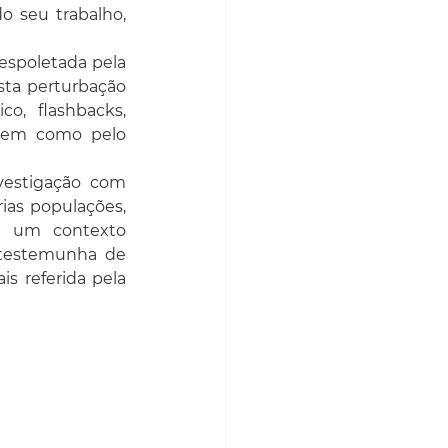
 seu trabalho, 
spoletada pela 
ta perturbação 
o, flashbacks, 
bem como pelo 
estigação com 
ias populações, 
é um contexto 
 testemunha de 
 referida pela 