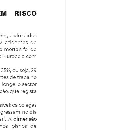
M RISCO 
. Segundo dados 
2 acidentes de 
 mortais foi de 
ão Europeia com 
5%, ou seja, 29 
tes de trabalho 
longe, o sector 
ão, que regista 
vel: os colegas 
egressam no dia 
r". A 
dimensão 
nos planos de 