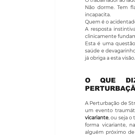
O trabalhador ao lad
Não dorme. Tem fla
incapacita.
Quem é o acidentado
A resposta instinti
clinicamente fundam
Esta é uma questão 
saúde e devagarinho
já obriga a esta visão
O QUE DIZ
PERTURBAÇÃ
A Perturbação de St
um evento traumátic
vicariante
, ou seja 
forma vicariante,
alguém próximo de 