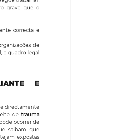
egue trabalhar. 
o grave que o 
nte correcta e 
rganizações de 
o quadro legal 
ANTE E 
re directamente 
eito de 
trauma 
pode ocorrer de 
ue saibam que 
tejam expostas 