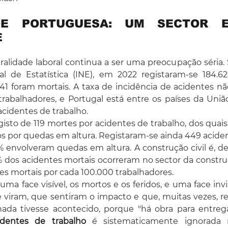
DE PORTUGUESA: UM SECTOR E
E
tralidade laboral continua a ser uma preocupação séria
al de Estatística (INE), em 2022 registaram-se 184.62
141 foram mortais. A taxa de incidência de acidentes não
 trabalhadores, e Portugal está entre os países da Uni
acidentes de trabalho.
sto de 119 mortes por acidentes de trabalho, dos quais 2
s por quedas em altura. Registaram-se ainda 449 aciden
% envolveram quedas em altura. A construção civil é, de 
1% dos acidentes mortais ocorreram no sector da construç
es mortais por cada 100.000 trabalhadores.
a face visível, os mortos e os feridos, e uma face invisí
e viram, que sentiram o impacto e que, muitas vezes, r
da tivesse acontecido, porque "há obra para entrega
identes de trabalho
 é sistematicamente ignorada 