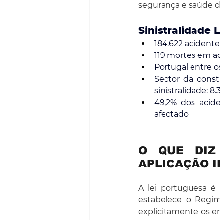
segurança e saúde d
Sinistralidade
184.622 acidente
119 mortes em a
Portugal entre o
Sector da const
sinistralidade: 8
49,2% dos acid
afectado
O QUE DIZ 
APLICAÇÃO I
A lei portuguesa é
estabelece o Regim
explicitamente os e